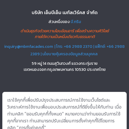
r
n
บริษัท เอ็มบีเอ็ม เมทัลเวิร์คส จำกัด
a
ส่วนหนึ่งของ
บี.กริม
t
ดำเนินธุรกิจด้วยความโอบอ้อมอารี เพื่อสร้างความศิวิไลซ์
i
ภายใต้ความเป็นหนึ่งเดียวกับธรรมชาติ
v
e
inquiry@mbmfacades.com
| โทร: +66 2988 2370 | แฟ็กซ์: +66 2988
:
2389 |
นโยบายคุ้มครองข้อมูลส่วนบุคคล
59 หมู่ 14 ถนนสุวินทวงศ์ แขวงกระทุ่มราย
เขตหนองจอก กรุงเทพมหานคร 10530 ประเทศไทย
บริการ
อินโนเวชั่น
โซลูชั่น
โครงการ
เกี่ยวกับเรา
แหล่งข้อมูล
ติดต่อ
เราใช้คุกกี้เพื่อปรับปรุงประสบการณ์การใช้งานเว็บไซต์และ
เรา
วิเคราะห์การใช้งานเพื่อมอบประสบการณ์ที่ดียิ่งขึ้นให้กับท่าน เมื่อ
ท่านคลิก "ยอมรับคุกกี้ทั้งหมด" หมายความว่าท่านยอมรับการใช้
คุกกี้จากเรา ท่านสามารถปรับเปลี่ยนการตั้งค่าคุกกี้ได้โดยการ
Copyright © 2022 บริษัท เอ็มบีเอ็ม เมทัลเวิร์คส จำกัด All rights reserved.
คลิก "การตั้งค่าคุกกี้"