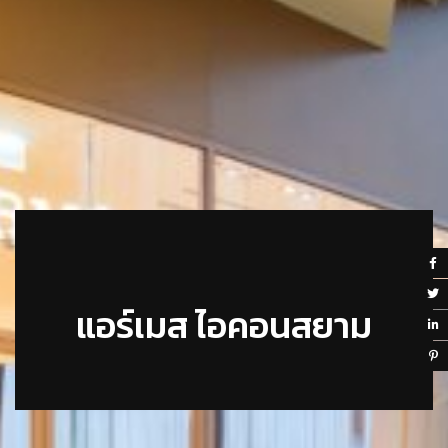
แอร์เมส ไอคอนสยาม