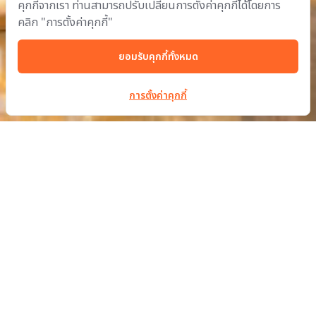
คุกกี้จากเรา ท่านสามารถปรับเปลี่ยนการตั้งค่าคุกกี้ได้โดยการ
คลิก "การตั้งค่าคุกกี้"
ยอมรับคุกกี้ทั้งหมด
การตั้งค่าคุกกี้
บริษัท เอ็มบีเอ็ม เมทัลเวิร์คส จำกัด
ส่วนหนึ่งของ
บี.กริม
ดำเนินธุรกิจด้วยความโอบอ้อมอารี เพื่อสร้างความศิวิไลซ์
ภายใต้ความเป็นหนึ่งเดียวกับธรรมชาติ
inquiry@mbmfacades.com
| โทร: +66 2988 2370 | แฟ็กซ์: +66 2988
2389 |
นโยบายคุ้มครองข้อมูลส่วนบุคคล
59 หมู่ 14 ถนนสุวินทวงศ์ แขวงกระทุ่มราย