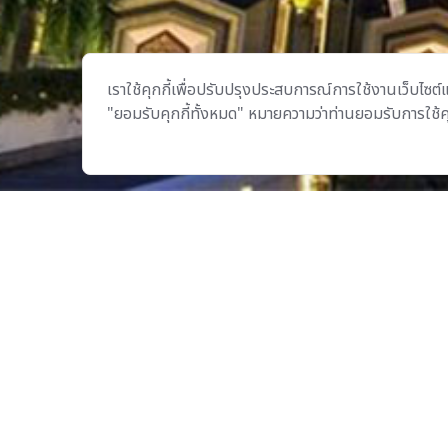
เราใช้คุกกี้เพื่อปรับปรุงประสบการณ์การใช้งานเว็บไซต์แ
"ยอมรับคุกกี้ทั้งหมด" หมายความว่าท่านยอมรับการใช้คุกก
บริษัท เอ็มบีเอ็ม เมทัลเวิร์คส จำกัด
ส่วนหนึ่งของ
บี.กริม
ดำเนินธุรกิจด้วยความโอบอ้อมอารี เพื่อสร้างความศิวิไลซ์
ภายใต้ความเป็นหนึ่งเดียวกับธรรมชาติ
inquiry@mbmfacades.com
| โทร: +66 2988 2370 | แฟ็กซ์:
นโยบายคุ้มครองข้อมูลส่วนบุคคล