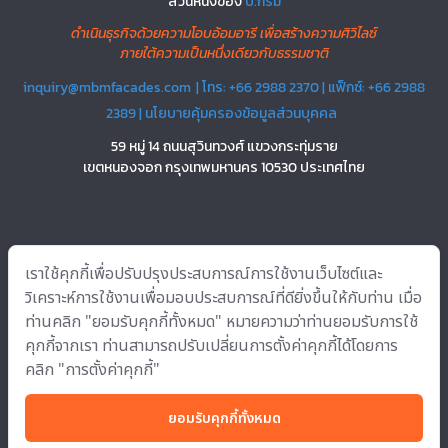
ส่วนหนึ่งของ
บี.กริม
ดำเนินธุรกิจด้วยความโอบอ้อมอารี เพื่อสร้างความศิวิไลซ์
ภายใต้ความเป็นหนึ่งเดียวกับธรรมชาติ
inquiry@mbmfacades.com
| โทร: +66 2988 2370 | แฟ็กซ์: +66 2988
2389 |
นโยบายคุ้มครองข้อมูลส่วนบุคคล
59 หมู่ 14 ถนนสุวินทวงศ์ แขวงกระทุ่มราย
เขตหนองจอก กรุงเทพมหานคร 10530 ประเทศไทย
บริการ
อินโนเวชั่น
โซลูชั่น
โครงการ
เกี่ยวกับเรา
แหล่งข้อมูล
ติดต่อ
เราใช้คุกกี้เพื่อปรับปรุงประสบการณ์การใช้งานเว็บไซต์และ
เรา
วิเคราะห์การใช้งานเพื่อมอบประสบการณ์ที่ดียิ่งขึ้นให้กับท่าน เมื่อ
ท่านคลิก "ยอมรับคุกกี้ทั้งหมด" หมายความว่าท่านยอมรับการใช้
คุกกี้จากเรา ท่านสามารถปรับเปลี่ยนการตั้งค่าคุกกี้ได้โดยการ
Copyright © 2022 บริษัท เอ็มบีเอ็ม เมทัลเวิร์คส จำกัด All rights reserved.
คลิก "การตั้งค่าคุกกี้"
ติดตามเราได้ที่
ยอมรับคุกกี้ทั้งหมด