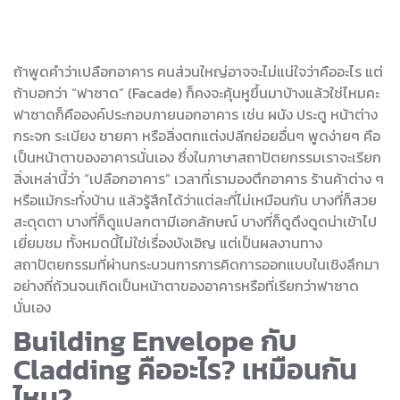
ถ้าพูดคำว่าเปลือกอาคาร คนส่วนใหญ่อาจจะไม่แน่ใจว่าคืออะไร แต่
ถ้าบอกว่า “ฟาซาด” (Facade) ก็คงจะคุ้นหูขึ้นมาบ้างแล้วใช่ไหมคะ
ฟาซาดก็คือองค์ประกอบภายนอกอาคาร เช่น ผนัง ประตู หน้าต่าง
กระจก ระเบียง ชายคา หรือสิ่งตกแต่งปลีกย่อยอื่นๆ พูดง่ายๆ คือ
เป็นหน้าตาของอาคารนั่นเอง ซึ่งในภาษาสถาปัตยกรรมเราจะเรียก
สิ่งเหล่านี้ว่า “เปลือกอาคาร” เวลาที่เรามองตึกอาคาร ร้านค้าต่าง ๆ
หรือแม้กระทั่งบ้าน แล้วรู้สึกได้ว่าแต่ละที่ไม่เหมือนกัน บางที่ก็สวย
สะดุดตา บางที่ก็ดูแปลกตามีเอกลักษณ์ บางที่ก็ดูดึงดูดน่าเข้าไป
เยี่ยมชม ทั้งหมดนี้ไม่ใช่เรื่องบังเอิญ แต่เป็นผลงานทาง
สถาปัตยกรรมที่ผ่านกระบวนการการคิดการออกแบบในเชิงลึกมา
อย่างถี่ถ้วนจนเกิดเป็นหน้าตาของอาคารหรือที่เรียกว่าฟาซาด
นั่นเอง
Building Envelope กับ
Cladding คืออะไร? เหมือนกัน
ไหม?