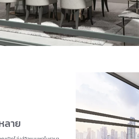
กหลาย
ุณเปิดโล่งสู่วิวแบบพาโนรามา