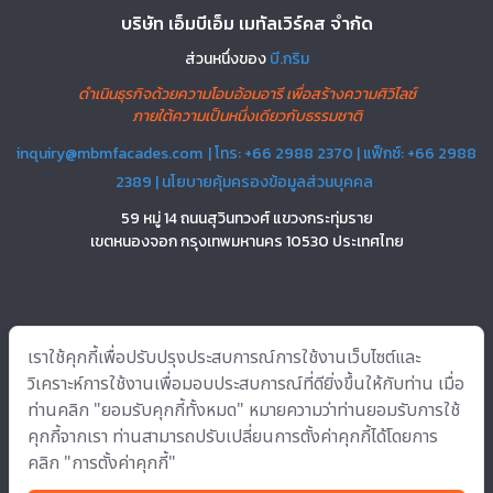
บริษัท เอ็มบีเอ็ม เมทัลเวิร์คส จำกัด
ส่วนหนึ่งของ
บี.กริม
ดำเนินธุรกิจด้วยความโอบอ้อมอารี เพื่อสร้างความศิวิไลซ์
ภายใต้ความเป็นหนึ่งเดียวกับธรรมชาติ
inquiry@mbmfacades.com
| โทร: +66 2988 2370 | แฟ็กซ์: +66 2988
2389 |
นโยบายคุ้มครองข้อมูลส่วนบุคคล
59 หมู่ 14 ถนนสุวินทวงศ์ แขวงกระทุ่มราย
เขตหนองจอก กรุงเทพมหานคร 10530 ประเทศไทย
บริการ
อินโนเวชั่น
โซลูชั่น
โครงการ
เกี่ยวกับเรา
แหล่งข้อมูล
ติดต่อ
เราใช้คุกกี้เพื่อปรับปรุงประสบการณ์การใช้งานเว็บไซต์และ
เรา
วิเคราะห์การใช้งานเพื่อมอบประสบการณ์ที่ดียิ่งขึ้นให้กับท่าน เมื่อ
ท่านคลิก "ยอมรับคุกกี้ทั้งหมด" หมายความว่าท่านยอมรับการใช้
คุกกี้จากเรา ท่านสามารถปรับเปลี่ยนการตั้งค่าคุกกี้ได้โดยการ
Copyright © 2022 บริษัท เอ็มบีเอ็ม เมทัลเวิร์คส จำกัด All rights reserved.
คลิก "การตั้งค่าคุกกี้"