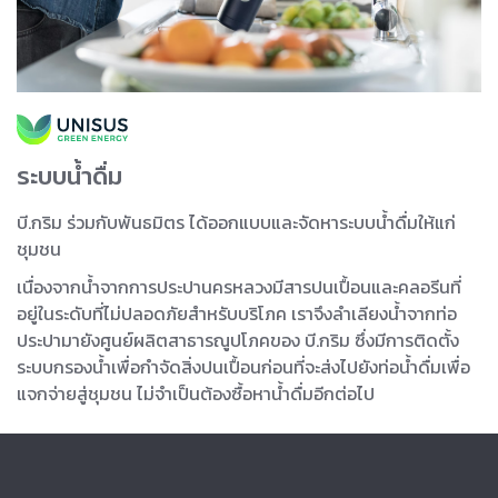
ระบบน้ำดื่ม
บี.กริม ร่วมกับพันธมิตร ได้ออกแบบและจัดหาระบบน้ำดื่มให้แก่
ชุมชน
เนื่องจากน้ำจากการประปานครหลวงมีสารปนเปื้อนและคลอรีนที่
อยู่ในระดับที่ไม่ปลอดภัยสำหรับบริโภค เราจึงลำเลียงน้ำจากท่อ
ประปามายังศูนย์ผลิตสาธารณูปโภคของ บี.กริม ซึ่งมีการติดตั้ง
ระบบกรองน้ำเพื่อกำจัดสิ่งปนเปื้อนก่อนที่จะส่งไปยังท่อน้ำดื่มเพื่อ
แจกจ่ายสู่ชุมชน ไม่จำเป็นต้องซื้อหาน้ำดื่มอีกต่อไป