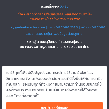
ส่วนหนึ่งของ
บี.กริม
ดำเนินธุรกิจด้วยความโอบอ้อมอารี เพื่อสร้างความศิวิไลซ์
ภายใต้ความเป็นหนึ่งเดียวกับธรรมชาติ
inquiry@mbmfacades.com
| โทร: +66 2988 2370 | แฟ็กซ์: +66 2988
2389 |
นโยบายคุ้มครองข้อมูลส่วนบุคคล
59 หมู่ 14 ถนนสุวินทวงศ์ แขวงกระทุ่มราย
เขตหนองจอก กรุงเทพมหานคร 10530 ประเทศไทย
บริการ
อินโนเวชั่น
โซลูชั่น
โครงการ
เกี่ยวกับเรา
แหล่งข้อมูล
ติดต่อ
เราใช้คุกกี้เพื่อปรับปรุงประสบการณ์การใช้งานเว็บไซต์และ
เรา
วิเคราะห์การใช้งานเพื่อมอบประสบการณ์ที่ดียิ่งขึ้นให้กับท่าน เมื่อ
ท่านคลิก "ยอมรับคุกกี้ทั้งหมด" หมายความว่าท่านยอมรับการใช้
คุกกี้จากเรา ท่านสามารถปรับเปลี่ยนการตั้งค่าคุกกี้ได้โดยการ
Copyright © 2022 บริษัท เอ็มบีเอ็ม เมทัลเวิร์คส จำกัด All rights reserved.
คลิก "การตั้งค่าคุกกี้"
ติดตามเราได้ที่
ยอมรับคุกกี้ทั้งหมด