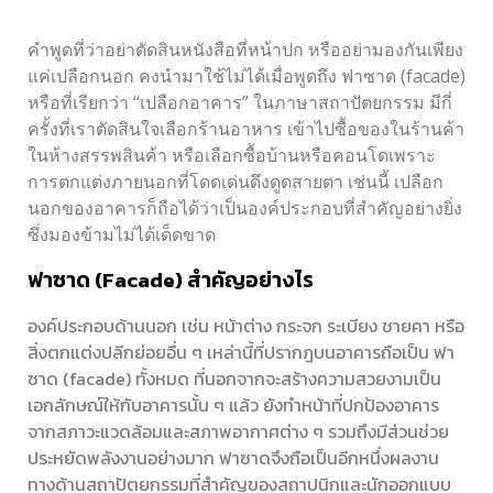
คำพูดที่ว่าอย่าตัดสินหนังสือที่หน้าปก หรืออย่ามองกันเพียง
แค่เปลือกนอก คงนำมาใช้ไม่ได้เมื่อพูดถึง ฟาซาด (facade)
หรือที่เรียกว่า “เปลือกอาคาร” ในภาษาสถาปัตยกรรม มีกี่
ครั้งที่เราตัดสินใจเลือกร้านอาหาร เข้าไปซื้อของในร้านค้า
ในห้างสรรพสินค้า หรือเลือกซื้อบ้านหรือคอนโดเพราะ
การตกแต่งภายนอกที่โดดเด่นดึงดูดสายตา เช่นนี้ เปลือก
นอกของอาคารก็ถือได้ว่าเป็นองค์ประกอบที่สำคัญอย่างยิ่ง
ซึ่งมองข้ามไม่ได้เด็ดขาด
ฟาซาด (Facade) สำคัญอย่างไร
องค์ประกอบด้านนอก เช่น หน้าต่าง กระจก ระเบียง ชายคา หรือ
สิ่งตกแต่งปลีกย่อยอื่น ๆ เหล่านี้ที่ปรากฎบนอาคารถือเป็น ฟา
ซาด (facade) ทั้งหมด ที่นอกจากจะสร้างความสวยงามเป็น
เอกลักษณ์ให้กับอาคารนั้น ๆ แล้ว ยังทำหน้าที่ปกป้องอาคาร
จากสภาวะแวดล้อมและสภาพอากาศต่าง ๆ รวมถึงมีส่วนช่วย
ประหยัดพลังงานอย่างมาก ฟาซาดจึงถือเป็นอีกหนึ่งผลงาน
ทางด้านสถาปัตยกรรมที่สำคัญของสถาปนิกและนักออกแบบ