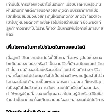
เท่านั้นในการเลือกแวะเข้าไปในร้านค้า เมื่อขับรถผ่านหรือเดิน
ผ่านร้านที่ตกแต่งภายนอกสวยสะดุดตา มีบรรยากาศที่เชื้อ
เชิญให้เยี่ยมชมจะช่วยกระตุ้นให้เราเกิดความคิดว่า “ลองแวะ
เข้าไปดูหน่อยดีกว่า” จะซื้อหรือไม่ค่อยว่ากันอีกที ซึ่งเพียงแค่
ลูกค้าก้าวขาเข้าไปในร้านก็ถือว่าเป็นการเพิ่มโอกาสในการขาย
แล้ว
เพิ่มโอกาสในการโปรโมตในทางออนไลน์
เมื่อลูกค้าเกิดความประทับใจก็มีโอกาสที่จะโพสรูปบนช่องทาง
โซเชียลของตนเอง หรือถ้าเป็นสายรีวิวก็มักจะเขียนแนะนำร้าน
ค้านั้น ๆ บนสื่อออนไลน์หรือเวบไซต์แนะนำร้านค้าต่าง ๆ รีวิว
เหล่านี้จะช่วยโปรโมตธุรกิจได้เป็นอย่างดี เพราะปฏิเสธไม่ได้ว่า
โลกออนไลน์ได้กลายเป็นแพลตฟอร์มการโฆษณาที่ใหญ่ที่สุด
ในปัจจุบันไปแล้ว เช่น การค้นหาโดยใช้คีย์เวิร์ดที่สอดคล้อง
ทำให้พบรูปร้านที่สวยงามที่คุณอาจจะไม่เคยรู้จักหรือได้ยินชื่อ
ร้านค้านั้นมาก่อน ก็จะเกิดความสนใจอยากลองแวะไปใช้บริการ